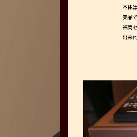
本体
美品
福岡セ
出来