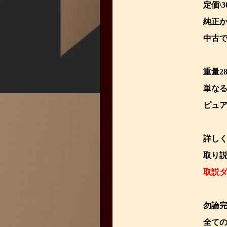
定価\
純正
中古
重量2
単なる
ピュ
詳し
取り説
取説ダ
勿論
全ての