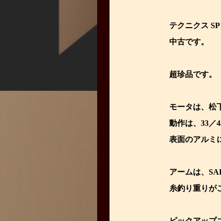
テクニクス SP1
中古です。
超珍品です。
モータは、松下
動作は、33／
表面のアルミ
アームは、SAE
糸釣り重りが
ピックアップ