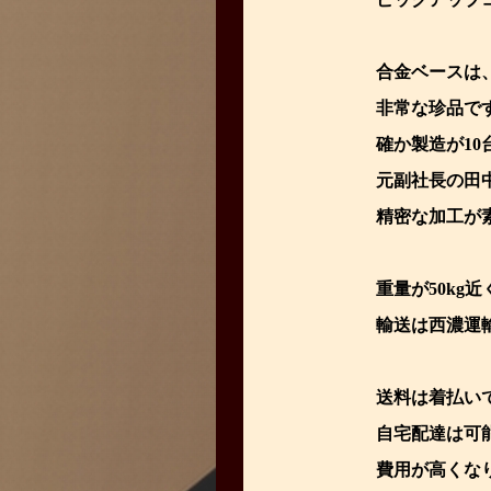
合金ベースは、S
非常な珍品で
確か製造が10
元副社長の田
精密な加工が
重量が50kg
輸送は西濃運
送料は着払い
自宅配達は可
費用が高くな