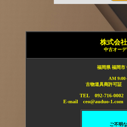
株式会社 
中古オーデ
福岡県 福岡市 
AM 9:0
古物道具商許可証 
TEL 092-716-0
E-mail ceo@auduo-1.co
ご不明