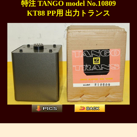
特注 TANGO model No.10809
KT88 PP用 出力トランス