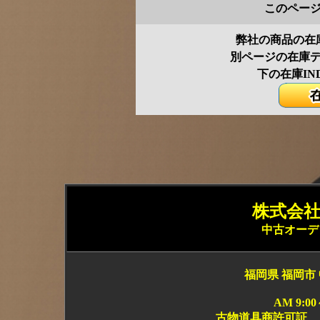
このペー
弊社の商品の在
別ページの在庫
下の在庫IN
株式会社 
中古オーデ
福岡県 福岡市 
AM 9:0
古物道具商許可証 