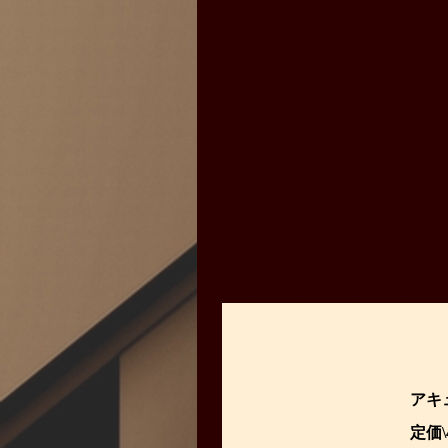
アキ
定価