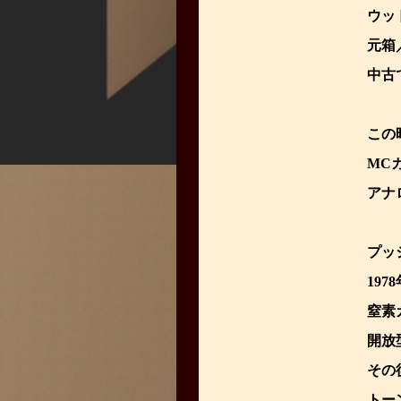
ウッ
元箱
中古
この
MC
アナ
プッ
19
窒素
開放
その
トー