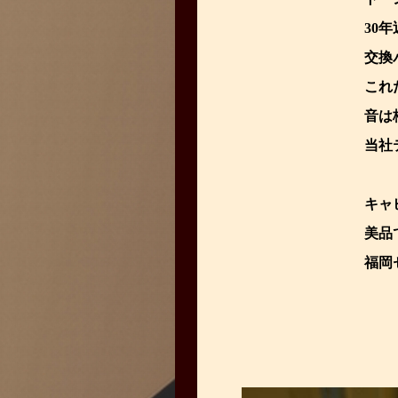
30
交換
これ
音は
当社
キャ
美品
福岡