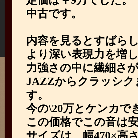
中古です。
内容を見るとすばら
より深い表現力を増
力強さの中に繊細さ
JAZZからクラッシ
す。
今の\20万とケンカで
この価格でこの音は
サイズは、幅470×高さ