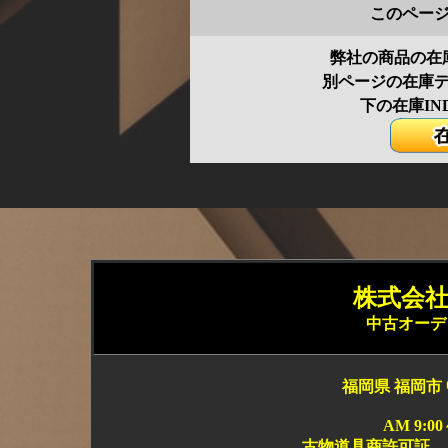
このペー
弊社の商品の在
別ページの在庫
下の在庫IN
株式会社 
中古オーデ
福岡県 福岡市 
AM 9:0
古物道具商許可証 