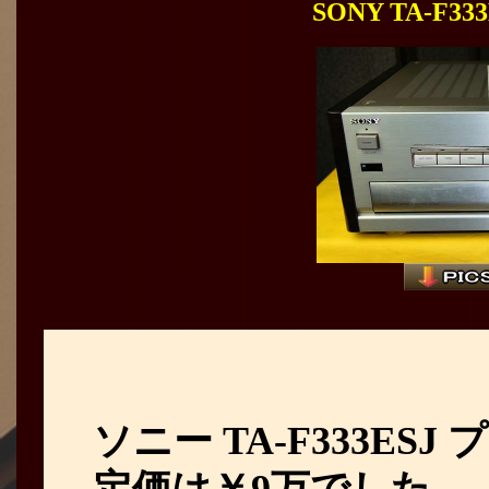
SONY TA-F
ソニー TA-F333E
定価は￥9万でした。